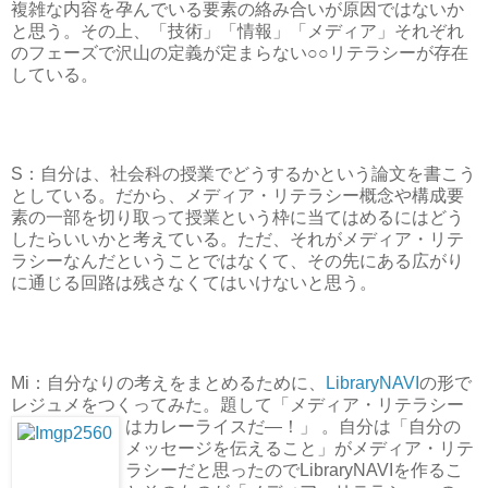
複雑な内容を孕んでいる要素の絡み合いが原因ではないか
と思う。その上、「技術」「情報」「メディア」それぞれ
のフェーズで沢山の定義が定まらない○○リテラシーが存在
している。
S：自分は、社会科の授業でどうするかという論文を書こう
としている。だから、メディア・リテラシー概念や構成要
素の一部を切り取って授業という枠に当てはめるにはどう
したらいいかと考えている。ただ、それがメディア・リテ
ラシーなんだということではなくて、その先にある広がり
に通じる回路は残さなくてはいけないと思う。
Mi：自分なりの考えをまとめるために、
LibraryNAVI
の形で
レジュメをつくってみた。題して「メディア・リテラシー
はカレーライスだ―！」
。自分は「自分の
メッセージを伝えること」がメディア・リテ
ラシーだと思ったのでLibraryNAVIを作るこ