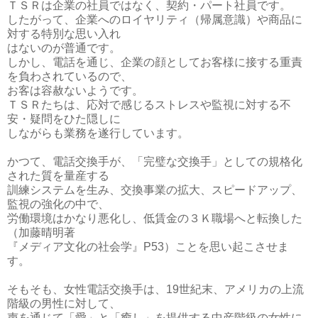
ＴＳＲは企業の社員ではなく、契約・パート社員です。
したがって、企業へのロイヤリティ（帰属意識）や商品に
対する特別な思い入れ
はないのが普通です。
しかし、電話を通じ、企業の顔としてお客様に接する重責
を負わされているので、
お客は容赦ないようです。
ＴＳＲたちは、応対で感じるストレスや監視に対する不
安・疑問をひた隠しに
しながらも業務を遂行しています。
かつて、電話交換手が、「完璧な交換手」としての規格化
された質を量産する
訓練システムを生み、交換事業の拡大、スピードアップ、
監視の強化の中で、
労働環境はかなり悪化し、低賃金の３Ｋ職場へと転換した
（加藤晴明著
『メディア文化の社会学』P53）ことを思い起こさせま
す。
そもそも、女性電話交換手は、19世紀末、アメリカの上流
階級の男性に対して、
声を通じて「愛」と「癒し」を提供する中産階級の女性に