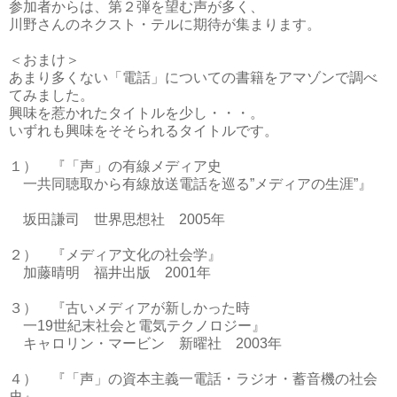
参加者からは、第２弾を望む声が多く、
川野さんのネクスト・テルに期待が集まります。
＜おまけ＞
あまり多くない「電話」についての書籍をアマゾンで調べ
てみました。
興味を惹かれたタイトルを少し・・・。
いずれも興味をそそられるタイトルです。
１） 『「声」の有線メディア史
一共同聴取から有線放送電話を巡る”メディアの生涯”』
坂田謙司 世界思想社 2005年
２） 『メディア文化の社会学』
加藤晴明 福井出版 2001年
３） 『古いメディアが新しかった時
一19世紀末社会と電気テクノロジー』
キャロリン・マービン 新曜社 2003年
４） 『「声」の資本主義一電話・ラジオ・蓄音機の社会
史』