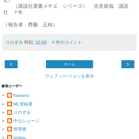
（講談社選書メチエ シリーズ） 吉見俊哉 講談
社 ？年
（報告者：齊藤 正純）
りのずみ
時刻:
10:59
0 件のコメント:
‹
›
ホーム
ウェブ バージョンを表示
参加ユーザー
Kawano
ML登録者
りのずみ
中山シュージ
管理者
jimitsu