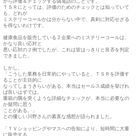
から評価＆チェックする偽電話のことです。
ＴＳＲにとっては、評価のためのチェックとは知っていて
も、どれが
ミステリーコールかは分からない中で、真剣に対応せざる
を得ないわけです。
健康食品を販売している２企業へのミステリーコールは、
かなり良い応対と
悪い応対の２例でしたが、これは皆はっきりと良否を判定
できました。
しかし、
「こうした業務を日常的にやっていると、ＴＳＲを評価す
ることが主目的に
なってしまうきらいがある。本当はセールス成績を挙げれ
ば良いはずでは。
重箱の隅を突くような詳細なチェックが、本当に必要なの
か疑問に思う
ことがある。」
との優しい川野さんの素直な感想が語られました。
「ＴＶショッピングやマスへの告知により、短時間に大量
に販売する