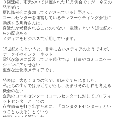
３回連続、雨天の中で開催された11月例会ですが、今回の
発表者は、
夏以降例会に参加してくださっている川野さん。
コールセンターを運営しているテレマーケティング会社に
勤務する川野さんは、
身近だが考察されることの少ない「電話」という19世紀か
らの歴史ある
メディアをビジネスで活用しています。
19世紀からというと、非常に古いメディアのようですが、
ケータイやインターネット
電話が急速に普及している現代では、仕事やコミュニケー
ションに欠かせない
重要な進化系メディアです。
発表は、大きく３つの節で、組み立てられました。
私たちの生活では身近ながらも、あまりその存在を考える
機会のない
企業のコールセンター（コールセンターに対してプロフィ
ットセンターとしての
存在価値を打ち出すために、「コンタクトセンター」とい
うこともある）とういう
仕事について解説した