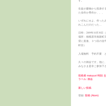
す。
生徒が建物から投身す
た佳作か秀作か、、、
いずれにせよ、作った
れこんだのだった… 
日時：2009年10月30日
場所：相模原市南新町
背に直進、３つ目の信
軒目）
入場無料 予約不要 
久々の例会です。他に
みなさま是非ご参加下
投稿者
matuyuri
時刻:
8
ラベル:
例会
新しい投稿
登録:
投稿 (Atom)