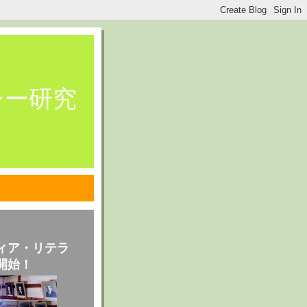
シー研究
pas本
ィア・リテラ
開始！