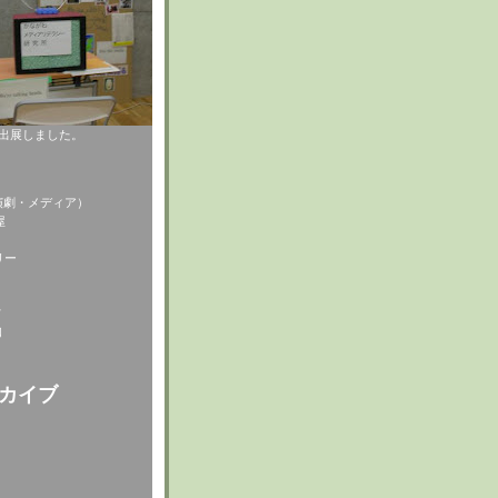
09 に出展しました。
体・演劇・メディア）
屋
リー
て
知
ーカイブ