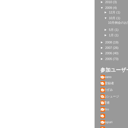
►
2010
(3)
▼
2009
(4)
►
12月
(1)
▼
10月
(1)
10月例会のお
►
5月
(1)
►
1月
(1)
►
2008
(19)
►
2007
(26)
►
2006
(40)
►
2005
(73)
参加ユーザ
Kawano
ML登録者
りのずみ
中山シュージ
管理者
jimitsu
kj
matuyuri