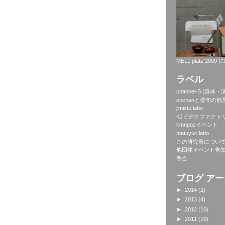
MELL platz 20
ラベル
channel-B (身
enchanと俳句の部
jimistu labo
KJビデオファクト
kmnpasイベント
matuyuri labo
この研究所につい
他団体イベント告
例会
ブログ ア
►
2014
(2)
►
2013
(4)
►
2012
(10)
►
2011
(10)