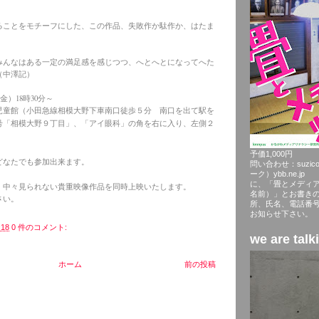
ることをモチーフにした、この作品、失敗作か駄作か、はたま
みんなはある一定の満足感を感じつつ、へとへとになってへた
（中澤記）
（金）18時30分～
児童館
（小田急線相模大野下車南口徒歩５分 南口を出て駅を
号「相模大野９丁目」、「アイ眼科」の角を右に入り、左側２
予価1,
どなたでも参加出来ます。
問い合わせ：suzico
ーク）ybb.
に、「畳とメディ
、中々見られない貴重映像作品を同時上映いたします。
名前）」とお書き
さい。
所、氏名、電話番
お知らせ下さい。
:18
0 件のコメント:
we are talk
ホーム
前の投稿