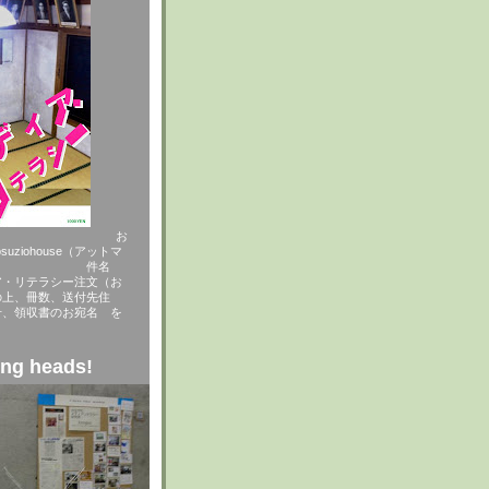
000円 お
suziohouse（アットマ
ne.jp 件名
ア・リテラシー注文（お
の上、冊数、送付先住
号、領収書のお宛名 を
ing heads!