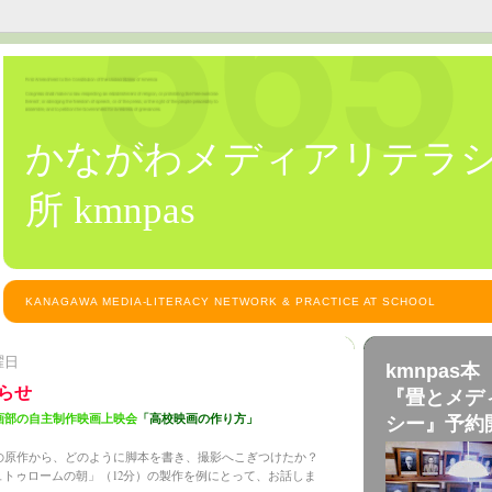
かながわメディアリテラ
所 kmnpas
KANAGAWA MEDIA-LITERACY NETWORK & PRACTICE AT SCHOOL
曜日
kmn
らせ
『畳とメデ
画部の自主制作映画上映会
「高校映画の作り方」
シー』予約
の原作から、どのように脚本を書き、撮影へこぎつけたか？
ュトゥロームの朝」（12分）の製作を例にとって、お話しま