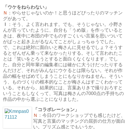
「ウケをねらわない」
Ｎ
：やらせじゃないのか！と思うほどぴったりのマッチン
グがあって。
Ｉ
：そう、よく言われます。でも、そうじゃない。小野さ
んが言っていたように、自分も「うめ版」を作っていると
きは、夜中に布団の中でものすごくいい言葉を思いついて
がばっと起き上がるなんてことがしょっちゅうでした。
で、これは絶対に面白いと梅さんに見せるでしょ？そうす
るとぜんぜん乗って来なかったりする。そして言われたこ
とは「笑いをとろうとすると面白くなくなります」でし
た。自分と同年輩の編集者には確かに大うけだったりする
んだけど、それがみんなにウケるとは限らない。それが作
品の幅をせばめてしまうことにもなりかねません。そうい
う、ものづくりの根本的なことが梅さんはすごくわかって
いる。それから、結果的には、言葉ありきで撮りおろすと
いうこともしなくって、写真は梅さんの7000点の手持ちの
作品の中から選ぶことになりました。
「コラボレーション」
Ｎ
：今日のワークショップでも感じたけど、
写真と言葉のマッチングの屈折の仕方が面白
い。プリズム感とでもいうか。