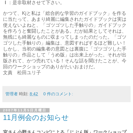
Ｉ
：是非取材させて下さい。
かつて、Kjと私は「総合的な学習のガイドブック」を作る
に当たって、あまり綺麗に編集されたガイドブックは実は
使えないよねと、「ゴツゴツした手触りの」ガイドブック
を作ろうと奮闘したことがある。だが結果としてそれは、
無残にも綺麗なものに収まってしまったのだった。「ゴツ
ゴツした手触りの」編集は、意図すればするほど難しい！
しかし、当初の編集者の意図とは裏腹に「ゴツゴツした手
触りの」作品として「うめ版」は出来上がった。それが出
版されて、かつ売れている！そんな話を聞けたことが、今
回のワークショップのありがたいおまけだ。
文責 松田ユリ子
管理者
時刻:
8:42
0 件のコメント:
2007年11月5日月曜日
11月例会のお知らせ
宮さん小野さんコンビによる「じぶん版」ワークショップ