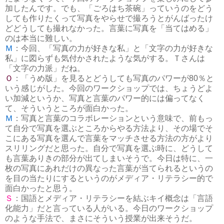
加したんです。でも、「ごろはち茶碗」っていうのをどう
しても作りたくって写真をやらせで撮ろうとがんばったけ
どどうしても撮れなかった。言葉に写真を「当てはめる」
のは本当に難しい。
Ｍ
：今回、「写真の力が好きな私」と「文字の力が好きな
私」に図らずも気付かされたような気がする。Ｔさんは
「文字の力派」だね。
Ｏ
：「うめ版」を見るとどうしても写真のパワーが80％と
いう感じがした。今回のワークショップでは、ちょうどよ
い加減というか、写真と言葉のパワー的には偏ってなく
て、そういうところが面白かった。
Ｍ
：写真と言葉のコラボレーションという意味で、前もっ
て自分で写真を選ぶところからやる方法より、その場でそ
こにある写真を選んで言葉をマッチさせる方法の方がより
スリリングだと思った。自分で写真を選ぶ時に、どうして
も言葉ありきの部分が出てしまいそうで。今日は特に、一
枚の写真にあれだけの異なった言葉が当てられるというの
を目の当たりにするというのがメディア・リテラシー的で
面白かったと思う。
Ｓ
：国語とメディア・リテラシーを結ぶキイ概念は「言語
化能力」だと言っている人がいる。今日のワークショップ
のような手法で、まさにそういう授業が出来そうだ。