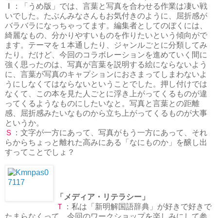
Ｉ
：「うめ版」では、言葉と写真を合わせる作業は凄い戦
いでした。たぶんみなさんもお気付きのように、屈折感が
バラバラになっちゃってます。編集者としてのぼくには、
綺麗なもの、分かりやすいものを作りたいという傾向がで
ます。テーマを１本通したり、ジャンルごとに分類してみ
たり。だけど、今回のコラボレーションを進めていく間に
強く思ったのは、写真が言葉を説明する絵にならないよう
に、言葉が写真のキャプションにおさまってしまわないよ
うにしなくてはならないということでした。押し付けでは
なくて、この本を見た人ごとに浮き上がってくるものが違
ってくるようなものにしたいなと。写真と言葉との距離
感、屈折感みたいなものから立ち上がってくるものが大事
というか。
Ｓ
：文字が一方にあって、写真がもう一方にあって、それ
らからちょっと離れた高みにある「なにものか」を醸し出
すってことでしょ？
「メディア・リテラシー」
Ｔ
：私は「新明解国語辞典」が好きで好きで
たまらなくって、今回のワークショップを楽しみにして参