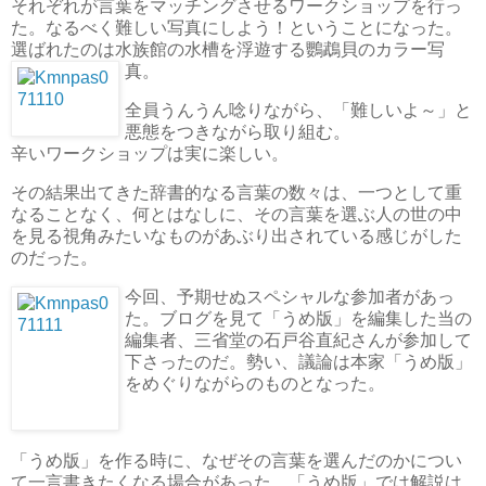
それぞれが言葉をマッチングさせるワークショップを行っ
た。なるべく難しい写真にしよう！ということになった。
選ばれたのは水族館の水槽を浮遊する鸚鵡貝のカラー写
真。
全員うんうん唸りながら、「難しいよ～」と
悪態をつきながら取り組む。
辛いワークショップは実に楽しい。
その結果出てきた辞書的なる言葉の数々は、一つとして重
なることなく、何とはなしに、その言葉を選ぶ人の世の中
を見る視角みたいなものがあぶり出されている感じがした
のだった。
今回、予期せぬスペシャルな参加者があっ
た。ブログを見て「うめ版」を編集した当の
編集者、三省堂の石戸谷直紀さんが参加して
下さったのだ。勢い、議論は本家「うめ版」
をめぐりながらのものとなった。
「うめ版」を作る時に、なぜその言葉を選んだのかについ
て一言書きたくなる場合があった。「うめ版」では解説は