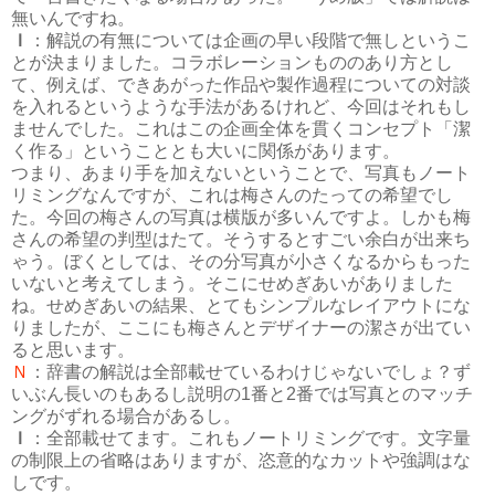
無いんですね。
Ｉ
：解説の有無については企画の早い段階で無しというこ
とが決まりました。コラボレーションもののあり方とし
て、例えば、できあがった作品や製作過程についての対談
を入れるというような手法があるけれど、今回はそれもし
ませんでした。これはこの企画全体を貫くコンセプト「潔
く作る」ということとも大いに関係があります。
つまり、あまり手を加えないということで、写真もノート
リミングなんですが、これは梅さんのたっての希望でし
た。今回の梅さんの写真は横版が多いんですよ。しかも梅
さんの希望の判型はたて。そうするとすごい余白が出来ち
ゃう。ぼくとしては、その分写真が小さくなるからもった
いないと考えてしまう。そこにせめぎあいがありました
ね。せめぎあいの結果、とてもシンプルなレイアウトにな
りましたが、ここにも梅さんとデザイナーの潔さが出てい
ると思います。
Ｎ
：辞書の解説は全部載せているわけじゃないでしょ？ず
いぶん長いのもあるし説明の1番と2番では写真とのマッチ
ングがずれる場合があるし。
Ｉ
：全部載せてます。これもノートリミングです。文字量
の制限上の省略はありますが、恣意的なカットや強調はな
しです。