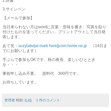
2.辞書
3.サインペン
【メールで参加】
当日来られない方はwordに言葉・意味を書き、写真を貼り
付けたものを送ってください。プリントアウトして当日発
表します。
あて先：
suzylabo[at mark here]jcom.home.ne.jp
（14日ま
でにお願いします）
手ぶらで参加もOKです。秋の夜長、楽しいひととき
を・・・
事前申し込み不要。 資料代 300円です。
お待ちしています。
管理者
時刻:
6:45
1 件のコメント: