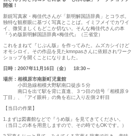
開催！
新鋭写真家・梅佳代さんが「新明解国語辞典」とコラボ。
独特な観察眼に基づく写真とことば。イミフメイでカワイ
イ、微笑ましくもどこか切ない。そんな梅佳代さんの本
『うめ版新明解国語辞典×梅佳代』（三省堂）
これをまねて『じぶん版』を作ってみた。ムズカシイけど
オモシロイ。その作品を見たkmnpasさんに依頼されワーク
ショップを開くことになりました。
日時：2007年11月16日（金） 18:30～
場所：相模原市南新町児童館
小田急線相模大野駅南口徒歩５分
南口を出て駅を背に直進、３つ目の信号「相模原９
丁目」、「アイ眼科」の角を右に入り左側２軒目
【当日の作業】
1.まずは図書館などで『うめ版』を見てきてください。
（当日この本を用意しますので、その時でもOKです。）