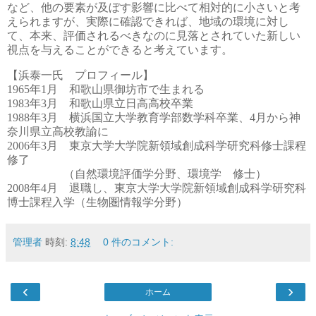
など、他の要素が及ぼす影響に比べて相対的に小さいと考
えられますが、実際に確認できれば、地域の環境に対し
て、本来、評価されるべきなのに見落とされていた新しい
視点を与えることができると考えています。
【浜泰一氏 プロフィール】
1965
年
1
月 和歌山県御坊市で生まれる
1983
年
3
月 和歌山県立日高高校卒業
1988
年
3
月 横浜国立大学教育学部数学科卒業、
4
月から神
奈川県立高校教諭に
2006
年
3
月 東京大学大学院新領域創成科学研究科修士課程
修了
（自然環境評価学分野、環境学 修士）
2008
年
4
月 退職し、東京大学大学院新領域創成科学研究科
博士課程入学（生物圏情報学分野）
管理者
時刻:
8:48
0 件のコメント:
‹
›
ホーム