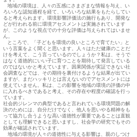
地域の環境は、人々の五感にさまざまな情報を与え、い
ろいろな認知過程を経て、いろいろな結果をもたらしてい
ると考えられます。環境影響評価法の施行もあり、開発な
どが行われる前に環境アセスメントは実施されています
が、このような視点での十分な評価は与えられてはいませ
ん。
ところで、「子どもを環境の良いところで育てたい」と
いう言葉をよく聞くと思います。人々はただ健康のことだ
けを考えて、こう言っているのでしょうか？私は、そうで
はなく道徳的にいい子に育つことを期待して発言している
のではないかと考えています。因果関係が実証できない社
会調査などでは、その期待を裏付けるような結果が出てい
ますが、まだハッキリとは言えないのでアセスメントには
使えていません。私は、この影響を地域の環境の評価の中
に入れるべきであると考え、その存在や程度の確認を行っ
ています。
社会的ジレンマの典型であると言われている環境問題の解
決のためには、自分だけでなく、他人を思いやる精神をも
って協力し合うような高い道徳性が重要であることは直観
としても理解できると思いますし、社会学の研究でもその
効果が確認されています。
地域の環境が人々の道徳性に与える影響は、親のしつけ