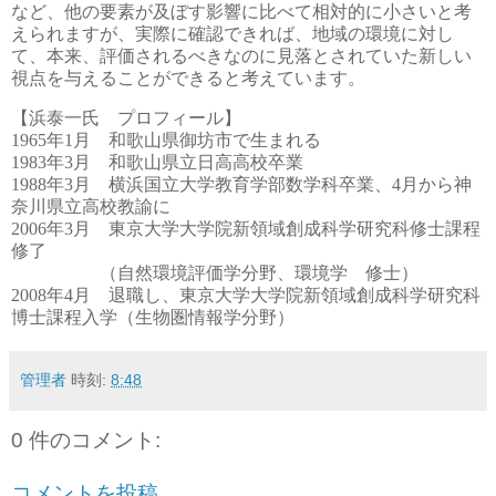
など、他の要素が及ぼす影響に比べて相対的に小さいと考
えられますが、実際に確認できれば、地域の環境に対し
て、本来、評価されるべきなのに見落とされていた新しい
視点を与えることができると考えています。
【浜泰一氏 プロフィール】
1965
年
1
月 和歌山県御坊市で生まれる
1983
年
3
月 和歌山県立日高高校卒業
1988
年
3
月 横浜国立大学教育学部数学科卒業、
4
月から神
奈川県立高校教諭に
2006
年
3
月 東京大学大学院新領域創成科学研究科修士課程
修了
（自然環境評価学分野、環境学 修士）
2008
年
4
月 退職し、東京大学大学院新領域創成科学研究科
博士課程入学（生物圏情報学分野）
管理者
時刻:
8:48
0 件のコメント:
コメントを投稿