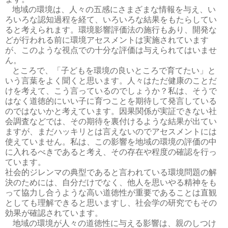
地域の環境は、人々の五感にさまざまな情報を与え、い
ろいろな認知過程を経て、いろいろな結果をもたらしてい
ると考えられます。環境影響評価法の施行もあり、開発な
どが行われる前に環境アセスメントは実施されています
が、このような視点での十分な評価は与えられてはいませ
ん。
ところで、「子どもを環境の良いところで育てたい」と
いう言葉をよく聞くと思います。人々はただ健康のことだ
けを考えて、こう言っているのでしょうか？私は、そうで
はなく道徳的にいい子に育つことを期待して発言している
のではないかと考えています。因果関係が実証できない社
会調査などでは、その期待を裏付けるような結果が出てい
ますが、まだハッキリとは言えないのでアセスメントには
使えていません。私は、この影響を地域の環境の評価の中
に入れるべきであると考え、その存在や程度の確認を行っ
ています。
社会的ジレンマの典型であると言われている環境問題の解
決のためには、自分だけでなく、他人を思いやる精神をも
って協力し合うような高い道徳性が重要であることは直観
としても理解できると思いますし、社会学の研究でもその
効果が確認されています。
地域の環境が人々の道徳性に与える影響は、親のしつけ