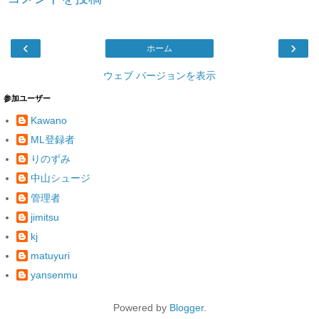
‹
›
ホーム
ウェブ バージョンを表示
参加ユーザー
Kawano
ML登録者
りのずみ
中山シュージ
管理者
jimitsu
kj
matuyuri
yansenmu
Powered by
Blogger
.