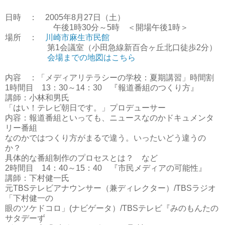
日時 ： 2005年8月27日（土）
午後1時30分～5時 ＜開場午後1時＞
場所 ：
川崎市麻生市民館
第1会議室（小田急線新百合ヶ丘北口徒歩2分）
会場までの地図はこちら
内容 ：「メディアリテラシーの学校：夏期講習」時間割
1時間目 13：30～14：30 『報道番組のつくり方』
講師：小林和男氏
「はい！テレビ朝日です。」プロデューサー
内容：報道番組といっても、ニュースなのかドキュメンタ
リー番組
なのかではつくり方がまるで違う。いったいどう違うの
か？
具体的な番組制作のプロセスとは？ など
2時間目 14：40～15：40 『市民メディアの可能性』
講師：下村健一氏
元TBSテレビアナウンサー（兼ディレクター）/TBSラジオ
「下村健一の
眼のツケドコロ」(ナビゲータ）/TBSテレビ『みのもんたの
サタデーず