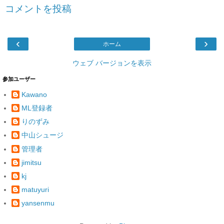
コメントを投稿
‹
›
ホーム
ウェブ バージョンを表示
参加ユーザー
Kawano
ML登録者
りのずみ
中山シュージ
管理者
jimitsu
kj
matuyuri
yansenmu