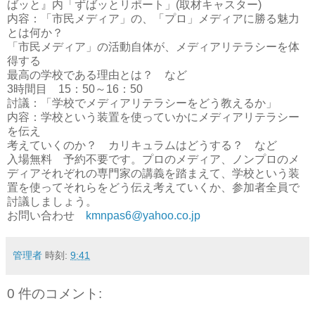
ばッと』内「ずばッとリポート」(取材キャスター)
内容：「市民メディア」の、「プロ」メディアに勝る魅力
とは何か？
「市民メディア」の活動自体が、メディアリテラシーを体
得する
最高の学校である理由とは？ など
3時間目 15：50～16：50
討議：「学校でメディアリテラシーをどう教えるか」
内容：学校という装置を使っていかにメディアリテラシー
を伝え
考えていくのか？ カリキュラムはどうする？ など
入場無料 予約不要です。プロのメディア、ノンプロのメ
ディアそれぞれの専門家の講義を踏まえて、学校という装
置を使ってそれらをどう伝え考えていくか、参加者全員で
討議しましょう。
お問い合わせ
kmnpas6@yahoo.co.jp
管理者
時刻:
9:41
0 件のコメント: