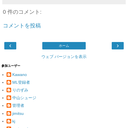
0 件のコメント:
コメントを投稿
‹
›
ホーム
ウェブ バージョンを表示
参加ユーザー
Kawano
ML登録者
りのずみ
中山シュージ
管理者
jimitsu
kj