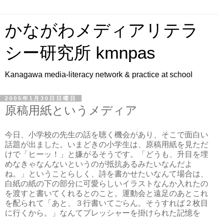
かながわメディアリテラ
シー研究所 kmnpas
Kanagawa media-literacy network & practice at school
2005年1月30日日曜日
原稿用紙というメディア
今日、小学校の先生の話を聴く機会があり、そこで面白い
話題が出ました。いまどきの小学生は、原稿用紙を見ただ
けで「ヒーッ！」と嫌がるそうです。「どうも、升目を埋
めなきゃなんないというのが抵抗あるみたいなんだよ
ね。」ということらしく、詩を書かせたいなんて場合は、
白紙の紙の下の部分に可愛らしいイラストなんか入れたの
を渡すと書いてくれるとのこと。運動会と遠足のあとこれ
を配られて「あと、３行書いてごらん。そうすれば２枚目
に行くから。」なんてプレッシャーを掛けられた記憶を