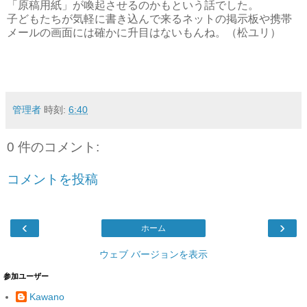
「原稿用紙」が喚起させるのかもという話でした。
子どもたちが気軽に書き込んで来るネットの掲示板や携帯
メールの画面には確かに升目はないもんね。（松ユリ）
管理者
時刻:
6:40
0 件のコメント:
コメントを投稿
‹
›
ホーム
ウェブ バージョンを表示
参加ユーザー
Kawano