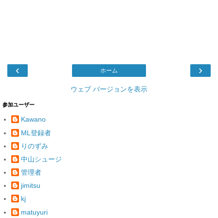
‹
›
ホーム
ウェブ バージョンを表示
参加ユーザー
Kawano
ML登録者
りのずみ
中山シュージ
管理者
jimitsu
kj
matuyuri