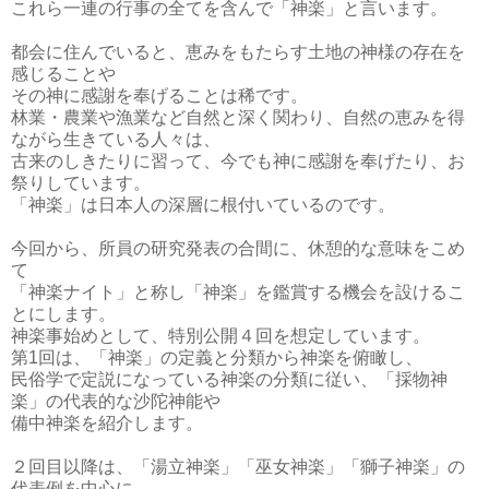
これら一連の行事の全てを含んで「神楽」と言います。
都会に住んでいると、恵みをもたらす土地の神様の存在を
感じることや
その神に感謝を奉げることは稀です。
林業・農業や漁業など自然と深く関わり、自然の恵みを得
ながら生きている人々は、
古来のしきたりに習って、今でも神に感謝を奉げたり、お
祭りしています。
「神楽」は日本人の深層に根付いているのです。
今回から、所員の研究発表の合間に、休憩的な意味をこめ
て
「神楽ナイト」と称し「神楽」を鑑賞する機会を設けるこ
とにします。
神楽事始めとして、特別公開４回を想定しています。
第1回は、「神楽」の定義と分類から神楽を俯瞰し、
民俗学で定説になっている神楽の分類に従い、「採物神
楽」の代表的な沙陀神能や
備中神楽を紹介します。
２回目以降は、「湯立神楽」「巫女神楽」「獅子神楽」の
代表例を中心に