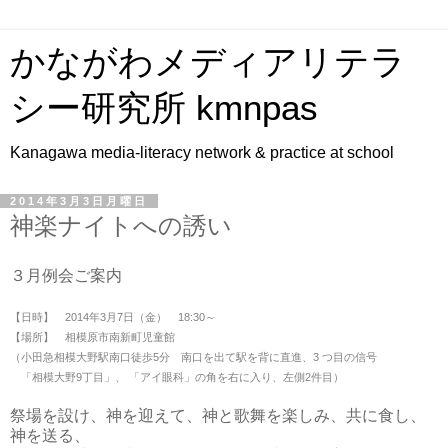
かながわメディアリテラ
シー研究所 kmnpas
Kanagawa media-literacy network & practice at school
2014年3月3日月曜日
神楽ナイトへの誘い
３月例会ご案内
【日時】 2014年3月7日（金） 18:30～
【場所】 相模原市南新町児童館
（小田急相模大野駅南口徒歩5分 南口を出て駅を背に直進、3 つ目の信号
「相模大野9丁目」、 「アイ眼科」の角を右に入り、左側2件目）
祭場を設け、神を迎えて、神と歌舞を楽しみ、共に食し、
神を送る、